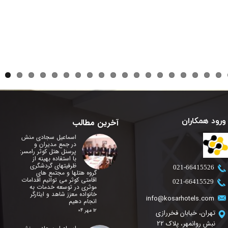
ورود همکاران
آخرین مطالب
اسماعیل سجادی منش
در جمع مدیران و
پرسنل هتل کوثر رامسر:
با استفاده بهینه از
ظرفیتهای گردشگری
​021-66415526
گروه هتلها و مجتمع های
اقامتی کوثر می توانیم اقدامات
​021-66415529
موثری در توسعه خدمات به
خانواده معزز شاهد و ایثارگر
info@kosarhotels.com
انجام دهیم
۱۲ مهر ۰۴
تهران، خیابان فخررازی
نبش روانمهر، پلاک 22