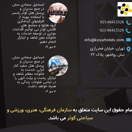
اسماعیل سجادی منش
در جمع مدیران و
پرسنل هتل کوثر رامسر:
با استفاده بهینه از
ظرفیتهای گردشگری
​021-66415526
گروه هتلها و مجتمع های
اقامتی کوثر می توانیم اقدامات
​021-66415529
موثری در توسعه خدمات به
خانواده معزز شاهد و ایثارگر
info@kosarhotels.com
انجام دهیم
۱۲ مهر ۰۴
تهران، خیابان فخررازی
نبش روانمهر، پلاک 22
اسماعیل سجادی منش
در جمع مدیران و
پرسنل هتل سفید کنار
انزلی: خدمت به
خانواده معظم شاهد و
ایثارگر، رحمت و برکت الهی را
در تمامی شئونات زندگی به
همراه خواهد داشت.
۱۲ مهر ۰۴
مام حقوق این سایت متعلق به
سازمان فرهنگی، هنری، ورزشی و
سیاحتی کوثر
می باشد.