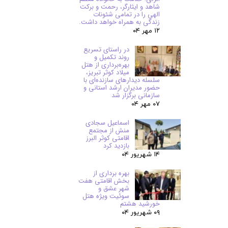
شاهد و ایثارگر، رحمت و برکت
الهی را در تمامی شئونات
زندگی به همراه خواهد داشت.
۱۲ مهر ۰۴
در راستای تسریع
روند تکمیل و
بهره‌برداری از هتل
میلاد کوثر تبریز،
سلسله دیدارهای سازنده‌ای با
حضور مدیران ارشد استانی و
سازمانی برگزار شد
۰۷ مهر ۰۴
اسماعیل سجادی
منش از مجتمع
اقامتی کوثر البرز
بازدید کرد
۱۴ شهریور ۰۴
بهره برداری از
بخش اقامتی هفت
شهر عشق و
سوئیت ویژه هتل
خورشید هشتم
۰۹ شهریور ۰۴