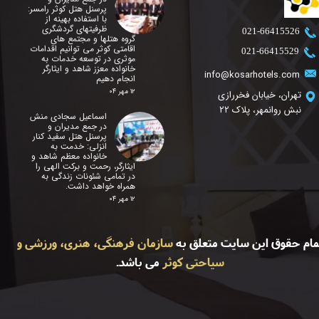
پرسنل هتل کوثر رامسر:
با استفاده بهینه از
ظرفیتهای گردشگری
​021-66415526
گروه هتلها و مجتمع های
اقامتی کوثر می توانیم اقدامات
​021-66415529
موثری در توسعه خدمات به
خانواده معزز شاهد و ایثارگر
info@kosarhotels.com
انجام دهیم
۱۲ مهر ۰۴
تهران، خیابان فخررازی
نبش روانمهر، پلاک 22
اسماعیل سجادی منش
در جمع مدیران و
پرسنل هتل سفید کنار
انزلی: خدمت به
خانواده معظم شاهد و
ایثارگر، رحمت و برکت الهی را
در تمامی شئونات زندگی به
همراه خواهد داشت.
۱۲ مهر ۰۴
مام حقوق این سایت متعلق به
سازمان فرهنگی، هنری، ورزشی و
سیاحتی کوثر
می باشد.