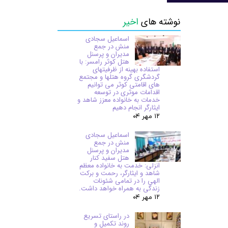
نوشته های
اخیر
اسماعیل سجادی
منش در جمع
مدیران و پرسنل
هتل کوثر رامسر: با
استفاده بهینه از ظرفیتهای
گردشگری گروه هتلها و مجتمع
های اقامتی کوثر می توانیم
اقدامات موثری در توسعه
خدمات به خانواده معزز شاهد و
ایثارگر انجام دهیم
۱۲ مهر ۰۴
اسماعیل سجادی
منش در جمع
مدیران و پرسنل
هتل سفید کنار
انزلی: خدمت به خانواده معظم
شاهد و ایثارگر، رحمت و برکت
الهی را در تمامی شئونات
زندگی به همراه خواهد داشت.
۱۲ مهر ۰۴
در راستای تسریع
روند تکمیل و