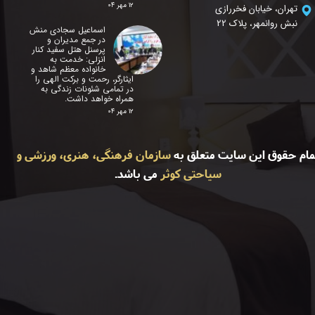
۱۲ مهر ۰۴
تهران، خیابان فخررازی
نبش روانمهر، پلاک 22
اسماعیل سجادی منش
در جمع مدیران و
پرسنل هتل سفید کنار
انزلی: خدمت به
خانواده معظم شاهد و
ایثارگر، رحمت و برکت الهی را
در تمامی شئونات زندگی به
همراه خواهد داشت.
۱۲ مهر ۰۴
مام حقوق این سایت متعلق به
سازمان فرهنگی، هنری، ورزشی و
سیاحتی کوثر
می باشد.