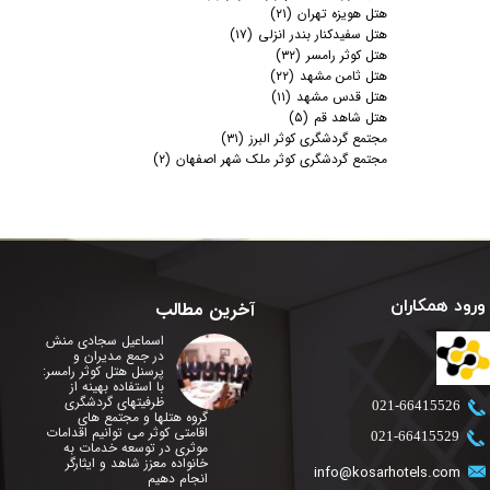
هتل هویزه تهران
(۲۱)
هتل سفیدکنار بندر انزلی
(۱۷)
هتل کوثر رامسر
(۳۲)
هتل ثامن مشهد
(۲۲)
هتل قدس مشهد
(۱۱)
هتل شاهد قم
(۵)
مجتمع گردشگری کوثر البرز
(۳۱)
مجتمع گردشگری کوثر ملک شهر اصفهان
(۲)
ورود همکاران
آخرین مطالب
اسماعیل سجادی منش
در جمع مدیران و
پرسنل هتل کوثر رامسر:
با استفاده بهینه از
ظرفیتهای گردشگری
​021-66415526
گروه هتلها و مجتمع های
اقامتی کوثر می توانیم اقدامات
​021-66415529
موثری در توسعه خدمات به
خانواده معزز شاهد و ایثارگر
info@kosarhotels.com
انجام دهیم