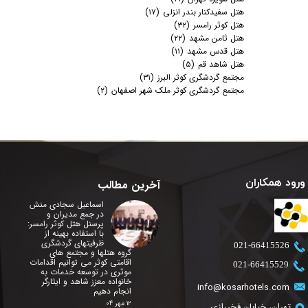
هتل سفیدکنار بندر انزلی
(۱۷)
هتل کوثر رامسر
(۳۲)
هتل ثامن مشهد
(۲۲)
هتل قدس مشهد
(۱۱)
هتل شاهد قم
(۵)
مجتمع گردشگری کوثر البرز
(۳۱)
مجتمع گردشگری کوثر ملک شهر اصفهان
(۲)
ورود همکاران
آخرین مطالب
اسماعیل سجادی منش
در جمع مدیران و
پرسنل هتل کوثر رامسر:
با استفاده بهینه از
ظرفیتهای گردشگری
​021-66415526
گروه هتلها و مجتمع های
اقامتی کوثر می توانیم اقدامات
​021-66415529
موثری در توسعه خدمات به
خانواده معزز شاهد و ایثارگر
info@kosarhotels.com
انجام دهیم
۱۲ مهر ۰۴
تهران، خیابان فخررازی