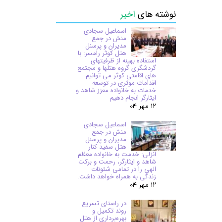
نوشته های
اخیر
اسماعیل سجادی
منش در جمع
مدیران و پرسنل
هتل کوثر رامسر: با
استفاده بهینه از ظرفیتهای
گردشگری گروه هتلها و مجتمع
های اقامتی کوثر می توانیم
اقدامات موثری در توسعه
خدمات به خانواده معزز شاهد و
ایثارگر انجام دهیم
۱۲ مهر ۰۴
اسماعیل سجادی
منش در جمع
مدیران و پرسنل
هتل سفید کنار
انزلی: خدمت به خانواده معظم
شاهد و ایثارگر، رحمت و برکت
الهی را در تمامی شئونات
زندگی به همراه خواهد داشت.
۱۲ مهر ۰۴
در راستای تسریع
روند تکمیل و
بهره‌برداری از هتل