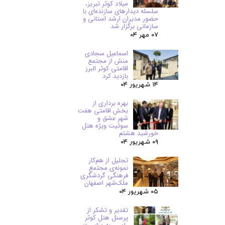
میلاد کوثر تبریز،
سلسله دیدارهای سازنده‌ای با
حضور مدیران ارشد استانی و
سازمانی برگزار شد
۰۷ مهر ۰۴
اسماعیل سجادی
منش از مجتمع
اقامتی کوثر البرز
بازدید کرد
۱۴ شهریور ۰۴
بهره برداری از
بخش اقامتی هفت
شهر عشق و
سوئیت ویژه هتل
خورشید هشتم
۰۹ شهریور ۰۴
تجلیل از هم‌کار
نمونه‌ی مجتمع
فرهنگی گردشگری
ملک‌شهر اصفهان
۰۵ شهریور ۰۴
تقدیر و تشکر از
پرسنل هتل کوثر