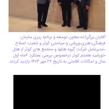
آقایان برزگرزاده،معاون توسعه و برنامه ریزی سازمان
فرهنگی،هنری،ورزشی و سیاحتی کوثر و شعیب اصلاح
،مدیرعامل شرکت گروه هتلها و مجتمع های کوثر از هتل
خورشید هشتم کوثر درخصوص بررسی عملکرد ۶ماه اول
سال و امکانات اقامتی به تاریخ ۲۶ مهر ۱۴۰۳ بازدید کردند.