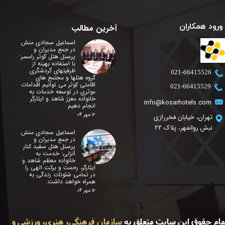
ورود همکاران
آخرین مطالب
اسماعیل سجادی منش
در جمع مدیران و
پرسنل هتل کوثر رامسر:
با استفاده بهینه از
ظرفیتهای گردشگری
​021-66415526
گروه هتلها و مجتمع های
اقامتی کوثر می توانیم اقدامات
​021-66415529
موثری در توسعه خدمات به
خانواده معزز شاهد و ایثارگر
info@kosarhotels.com
انجام دهیم
۱۲ مهر ۰۴
تهران، خیابان فخررازی
نبش روانمهر، پلاک 22
اسماعیل سجادی منش
در جمع مدیران و
پرسنل هتل سفید کنار
انزلی: خدمت به
خانواده معظم شاهد و
ایثارگر، رحمت و برکت الهی را
در تمامی شئونات زندگی به
همراه خواهد داشت.
۱۲ مهر ۰۴
مام حقوق این سایت متعلق به
سازمان فرهنگی، هنری، ورزشی و