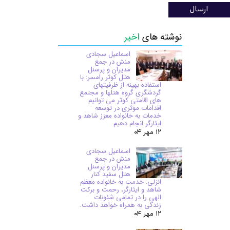
ارسال
نوشته های
اخیر
اسماعیل سجادی
منش در جمع
مدیران و پرسنل
هتل کوثر رامسر: با
استفاده بهینه از ظرفیتهای
گردشگری گروه هتلها و مجتمع
های اقامتی کوثر می توانیم
اقدامات موثری در توسعه
خدمات به خانواده معزز شاهد و
ایثارگر انجام دهیم
۱۲ مهر ۰۴
اسماعیل سجادی
منش در جمع
مدیران و پرسنل
هتل سفید کنار
انزلی: خدمت به خانواده معظم
شاهد و ایثارگر، رحمت و برکت
الهی را در تمامی شئونات
زندگی به همراه خواهد داشت.
۱۲ مهر ۰۴