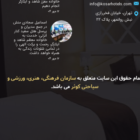
خانواده معزز شاهد و ایثارگر
info@kosarhotels.com
انجام دهیم
۱۲ مهر ۰۴
تهران، خیابان فخررازی
نبش روانمهر، پلاک 22
اسماعیل سجادی منش
در جمع مدیران و
پرسنل هتل سفید کنار
انزلی: خدمت به
خانواده معظم شاهد و
ایثارگر، رحمت و برکت الهی را
در تمامی شئونات زندگی به
همراه خواهد داشت.
۱۲ مهر ۰۴
مام حقوق این سایت متعلق به
سازمان فرهنگی، هنری، ورزشی و
سیاحتی کوثر
می باشد.