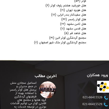
کوثر
(۵۴)
هتل خورشید هشتم رئوف کوثر
(۶)
هتل هویزه تهران
(۲۱)
هتل سفیدکنار بندر انزلی
(۱۷)
هتل کوثر رامسر
(۳۲)
هتل ثامن مشهد
(۲۲)
هتل قدس مشهد
(۱۱)
هتل شاهد قم
(۵)
مجتمع گردشگری کوثر البرز
(۳۱)
مجتمع گردشگری کوثر ملک شهر اصفهان
(۲)
ورود همکاران
آخرین مطالب
اسماعیل سجادی منش
در جمع مدیران و
پرسنل هتل کوثر رامسر:
با استفاده بهینه از
ظرفیتهای گردشگری
​021-66415526
گروه هتلها و مجتمع های
اقامتی کوثر می توانیم اقدامات
​021-66415529
موثری در توسعه خدمات به