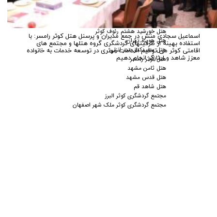
دسته بندی ها
سازمان فرهنگی، هنری، ورزشی و سیاحتی کوثر
هتل خورشید هشتم رئوف کوثر
اسماعیل سجادی منش در جمع مدیران و پرسنل هتل کوثر رامسر: با
هتل هویزه تهران
استفاده بهینه از ظرفیتهای گردشگری گروه هتلها و مجتمع های
هتل سفیدکنار بندر انزلی
اقامتی کوثر می توانیم اقدامات موثری در توسعه خدمات به خانواده
معزز شاهد و ایثارگر انجام دهیم
هتل کوثر رامسر
هتل ثامن مشهد
هتل قدس مشهد
هتل شاهد قم
مجتمع گردشگری کوثر البرز
مجتمع گردشگری کوثر ملک شهر اصفهان