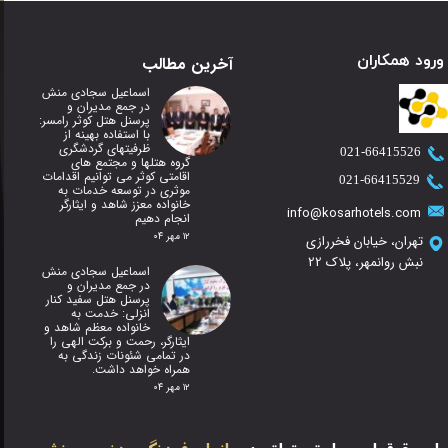
ورود همکاران
آخرین مطالب
اسماعیل سجادی منش
در جمع مدیران و
پرسنل هتل کوثر رامسر:
با استفاده بهینه از
ظرفیتهای گردشگری
​021-66415526
گروه هتلها و مجتمع های
اقامتی کوثر می توانیم اقدامات
​021-66415529
موثری در توسعه خدمات به
خانواده معزز شاهد و ایثارگر
info@kosarhotels.com
انجام دهیم
۱۲ مهر ۰۴
تهران، خیابان فخررازی
نبش روانمهر، پلاک 22
اسماعیل سجادی منش
در جمع مدیران و
پرسنل هتل سفید کنار
انزلی: خدمت به
خانواده معظم شاهد و
ایثارگر، رحمت و برکت الهی را
در تمامی شئونات زندگی به
همراه خواهد داشت.
۱۲ مهر ۰۴