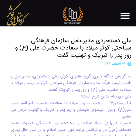
علی دستجردی مدیرعامل سازمان فرهنگی
سیاحتی کوثر میلاد با سعادت حضرت علی (ع) و
روز پدر را تبریک و تهنیت گفت
۰۶ اسفند ۱۳۹۹
به گزارش پایگاه خبری گروه هتلهای کوثر، علی دستجردی، مدیرعامل و
نائب رئیس هیأت مدیره سازمان فرهنگی سیاحتی کوثر در پیامی میلاد با
سعادت حضرت علی (ع) و روز پدر را تبریک گفتند.
متن این پیام بدین شرح است:
فرا رسیدن۱۳ رجب سالروز میلاد با سعادت حضرت امیرالمو منین
علی(ع) اولین پیشوای شیعیان و روز پدر را تبریک و تهنیت عرض می
نمایم.
حضرت علی(ع) نماد عدالت و شجاعت، یاور همیشگی حضرت محمد
مصطفی(ص) در برافراشتن پرچم دین مبین اسلام و در عین حال پدری