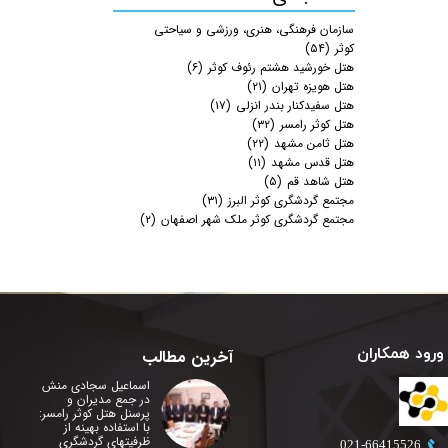
سازمان فرهنگی، هنری، ورزشی و سیاحتی
کوثر
(۵۴)
هتل خورشید هشتم رئوف کوثر
(۶)
هتل هویزه تهران
(۲۱)
هتل سفیدکنار بندر انزلی
(۱۷)
هتل کوثر رامسر
(۳۲)
هتل ثامن مشهد
(۲۲)
هتل قدس مشهد
(۱۱)
هتل شاهد قم
(۵)
مجتمع گردشگری کوثر البرز
(۳۱)
مجتمع گردشگری کوثر ملک شهر اصفهان
(۲)
ورود همکاران
آخرین مطالب
اسماعیل سجادی منش
در جمع مدیران و
پرسنل هتل کوثر رامسر:
با استفاده بهینه از
ظرفیتهای گردشگری
​021-66415526