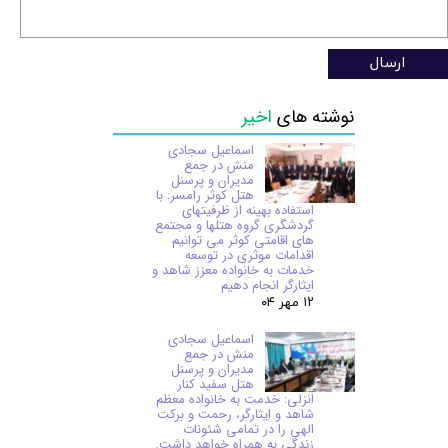
ارسال
نوشته های
اخیر
اسماعیل سجادی
منش در جمع
مدیران و پرسنل
هتل کوثر رامسر: با
استفاده بهینه از ظرفیتهای
گردشگری گروه هتلها و مجتمع
های اقامتی کوثر می توانیم
اقدامات موثری در توسعه
خدمات به خانواده معزز شاهد و
ایثارگر انجام دهیم
۱۲ مهر ۰۴
اسماعیل سجادی
منش در جمع
مدیران و پرسنل
هتل سفید کنار
انزلی: خدمت به خانواده معظم
شاهد و ایثارگر، رحمت و برکت
الهی را در تمامی شئونات
زندگی به همراه خواهد داشت.