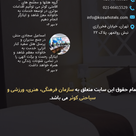
گروه هتلها و مجتمع های
اقامتی کوثر می توانیم اقدامات
​021-66415529
موثری در توسعه خدمات به
خانواده معزز شاهد و ایثارگر
info@kosarhotels.com
انجام دهیم
۱۲ مهر ۰۴
تهران، خیابان فخررازی
نبش روانمهر، پلاک 22
اسماعیل سجادی منش
در جمع مدیران و
پرسنل هتل سفید کنار
انزلی: خدمت به
خانواده معظم شاهد و
ایثارگر، رحمت و برکت الهی را
در تمامی شئونات زندگی به
همراه خواهد داشت.
۱۲ مهر ۰۴
مام حقوق این سایت متعلق به
سازمان فرهنگی، هنری، ورزشی و
سیاحتی کوثر
می باشد.