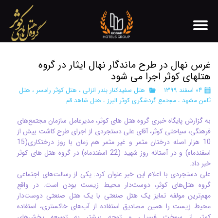
غرس نهال در طرح ماندگار نهال ایثار در گروه
هتلهای کوثر اجرا می شود
۰۴ اسفند ۱۳۹۹
هتل سفیدکنار بندر انزلی
،
هتل کوثر رامسر
،
هتل
ثامن مشهد
،
مجتمع گردشگری کوثر البرز
،
هتل شاهد قم
به گزارش پایگاه خبری گروه هتل های کوثر، مدیرعامل سازمان مجتمع‌های
فرهنگی، سیاحتی کوثر، آقای علی دستجردی از اجرای طرح کاشت بیش از
10 هزار اصله درختان مثمر و غیر مثمر هم زمان با روز درختکاری(15
اسفندماه) و در آستانه روز شهید (22 اسفندماه) در گروه هتل های کوثر
خبر داد.
علی دستجردی با اعلام این خبر عنوان کرد: یکی از رسالت‌های اجتماعی
گروه هتل‌های کوثر، دوست‌دار محیط زیست بودن است. در واقع
مهم‌ترین مولفه‌ تمایز یک هتل صنعتی با یک هتل صنعتی دوست‌دار
محیط زیست را همین مصادیق استفاده از آب‌های خاکستری، استفاده
کم‌تر از سوخت فسیلی و توجه بیشتر به توسعه بخش‌های