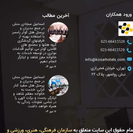
ورود همکاران
آخرین مطالب
اسماعیل سجادی منش
در جمع مدیران و
پرسنل هتل کوثر رامسر:
با استفاده بهینه از
ظرفیتهای گردشگری
​021-66415526
گروه هتلها و مجتمع های
اقامتی کوثر می توانیم اقدامات
​021-66415529
موثری در توسعه خدمات به
خانواده معزز شاهد و ایثارگر
info@kosarhotels.com
انجام دهیم
۱۲ مهر ۰۴
تهران، خیابان فخررازی
نبش روانمهر، پلاک 22
اسماعیل سجادی منش
در جمع مدیران و
پرسنل هتل سفید کنار
انزلی: خدمت به
خانواده معظم شاهد و
ایثارگر، رحمت و برکت الهی را
در تمامی شئونات زندگی به
همراه خواهد داشت.
۱۲ مهر ۰۴
مام حقوق این سایت متعلق به
سازمان فرهنگی، هنری، ورزشی و