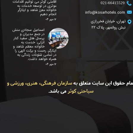
اقامتی کوثر می توانیم اقدامات
​021-66415529
موثری در توسعه خدمات به
خانواده معزز شاهد و ایثارگر
info@kosarhotels.com
انجام دهیم
۱۲ مهر ۰۴
تهران، خیابان فخررازی
نبش روانمهر، پلاک 22
اسماعیل سجادی منش
در جمع مدیران و
پرسنل هتل سفید کنار
انزلی: خدمت به
خانواده معظم شاهد و
ایثارگر، رحمت و برکت الهی را
در تمامی شئونات زندگی به
همراه خواهد داشت.
۱۲ مهر ۰۴
مام حقوق این سایت متعلق به
سازمان فرهنگی، هنری، ورزشی و
سیاحتی کوثر
می باشد.