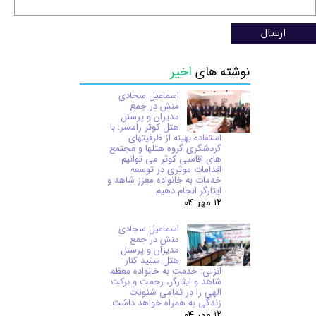
ارسال
نوشته های
اخیر
اسماعیل سجادی
منش در جمع
مدیران و پرسنل
هتل کوثر رامسر: با
استفاده بهینه از ظرفیتهای
گردشگری گروه هتلها و مجتمع
های اقامتی کوثر می توانیم
اقدامات موثری در توسعه
خدمات به خانواده معزز شاهد و
ایثارگر انجام دهیم
۱۲ مهر ۰۴
اسماعیل سجادی
منش در جمع
مدیران و پرسنل
هتل سفید کنار
انزلی: خدمت به خانواده معظم
شاهد و ایثارگر، رحمت و برکت
الهی را در تمامی شئونات
زندگی به همراه خواهد داشت.
۱۲ مهر ۰۴