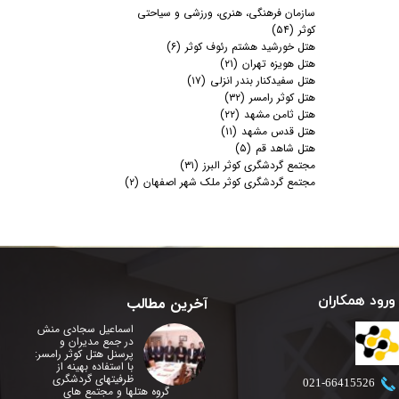
سازمان فرهنگی، هنری، ورزشی و سیاحتی
کوثر
(۵۴)
هتل خورشید هشتم رئوف کوثر
(۶)
هتل هویزه تهران
(۲۱)
هتل سفیدکنار بندر انزلی
(۱۷)
هتل کوثر رامسر
(۳۲)
هتل ثامن مشهد
(۲۲)
هتل قدس مشهد
(۱۱)
هتل شاهد قم
(۵)
مجتمع گردشگری کوثر البرز
(۳۱)
مجتمع گردشگری کوثر ملک شهر اصفهان
(۲)
ورود همکاران
آخرین مطالب
اسماعیل سجادی منش
در جمع مدیران و
پرسنل هتل کوثر رامسر:
با استفاده بهینه از
ظرفیتهای گردشگری
​021-66415526
گروه هتلها و مجتمع های