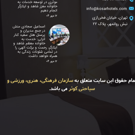
موثری در توسعه خدمات به
خانواده معزز شاهد و ایثارگر
info@kosarhotels.com
انجام دهیم
۱۲ مهر ۰۴
تهران، خیابان فخررازی
نبش روانمهر، پلاک 22
اسماعیل سجادی منش
در جمع مدیران و
پرسنل هتل سفید کنار
انزلی: خدمت به
خانواده معظم شاهد و
ایثارگر، رحمت و برکت الهی را
در تمامی شئونات زندگی به
همراه خواهد داشت.
۱۲ مهر ۰۴
مام حقوق این سایت متعلق به
سازمان فرهنگی، هنری، ورزشی و
سیاحتی کوثر
می باشد.