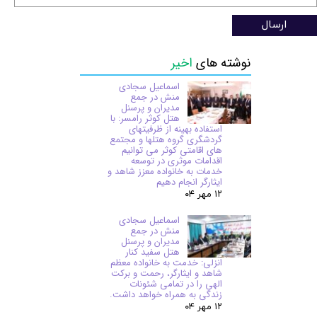
ارسال
نوشته های
اخیر
اسماعیل سجادی
منش در جمع
مدیران و پرسنل
هتل کوثر رامسر: با
استفاده بهینه از ظرفیتهای
گردشگری گروه هتلها و مجتمع
های اقامتی کوثر می توانیم
اقدامات موثری در توسعه
خدمات به خانواده معزز شاهد و
ایثارگر انجام دهیم
۱۲ مهر ۰۴
اسماعیل سجادی
منش در جمع
مدیران و پرسنل
هتل سفید کنار
انزلی: خدمت به خانواده معظم
شاهد و ایثارگر، رحمت و برکت
الهی را در تمامی شئونات
زندگی به همراه خواهد داشت.
۱۲ مهر ۰۴