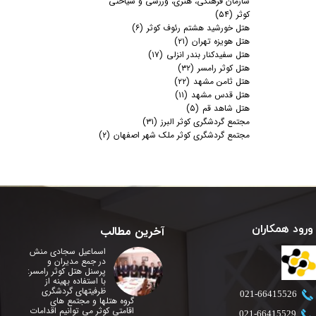
سازمان فرهنگی، هنری، ورزشی و سیاحتی
کوثر
(۵۴)
هتل خورشید هشتم رئوف کوثر
(۶)
هتل هویزه تهران
(۲۱)
هتل سفیدکنار بندر انزلی
(۱۷)
هتل کوثر رامسر
(۳۲)
هتل ثامن مشهد
(۲۲)
هتل قدس مشهد
(۱۱)
هتل شاهد قم
(۵)
مجتمع گردشگری کوثر البرز
(۳۱)
مجتمع گردشگری کوثر ملک شهر اصفهان
(۲)
ورود همکاران
آخرین مطالب
اسماعیل سجادی منش
در جمع مدیران و
پرسنل هتل کوثر رامسر:
با استفاده بهینه از
ظرفیتهای گردشگری
​021-66415526
گروه هتلها و مجتمع های
اقامتی کوثر می توانیم اقدامات
​021-66415529