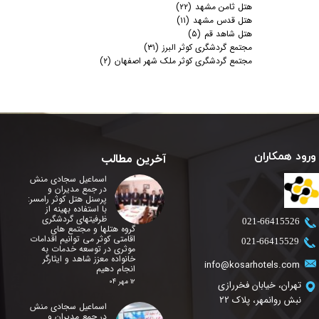
هتل ثامن مشهد
(۲۲)
هتل قدس مشهد
(۱۱)
هتل شاهد قم
(۵)
مجتمع گردشگری کوثر البرز
(۳۱)
مجتمع گردشگری کوثر ملک شهر اصفهان
(۲)
ورود همکاران
آخرین مطالب
اسماعیل سجادی منش
در جمع مدیران و
پرسنل هتل کوثر رامسر:
با استفاده بهینه از
ظرفیتهای گردشگری
​021-66415526
گروه هتلها و مجتمع های
اقامتی کوثر می توانیم اقدامات
​021-66415529
موثری در توسعه خدمات به
خانواده معزز شاهد و ایثارگر
info@kosarhotels.com
انجام دهیم
۱۲ مهر ۰۴
تهران، خیابان فخررازی
نبش روانمهر، پلاک 22
اسماعیل سجادی منش
در جمع مدیران و