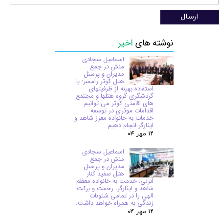
ارسال
نوشته های
اخیر
اسماعیل سجادی
منش در جمع
مدیران و پرسنل
هتل کوثر رامسر: با
استفاده بهینه از ظرفیتهای
گردشگری گروه هتلها و مجتمع
های اقامتی کوثر می توانیم
اقدامات موثری در توسعه
خدمات به خانواده معزز شاهد و
ایثارگر انجام دهیم
۱۲ مهر ۰۴
اسماعیل سجادی
منش در جمع
مدیران و پرسنل
هتل سفید کنار
انزلی: خدمت به خانواده معظم
شاهد و ایثارگر، رحمت و برکت
الهی را در تمامی شئونات
زندگی به همراه خواهد داشت.
۱۲ مهر ۰۴