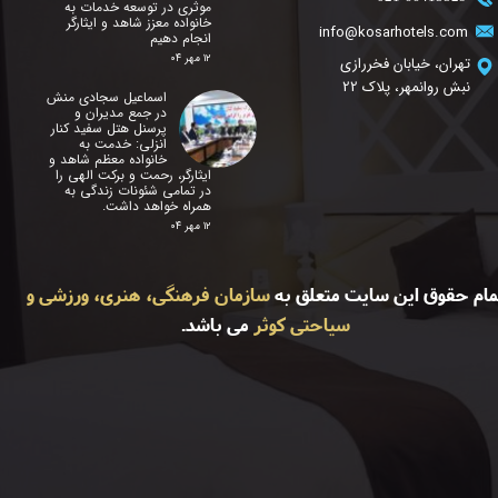
موثری در توسعه خدمات به
خانواده معزز شاهد و ایثارگر
info@kosarhotels.com
انجام دهیم
۱۲ مهر ۰۴
تهران، خیابان فخررازی
نبش روانمهر، پلاک 22
اسماعیل سجادی منش
در جمع مدیران و
پرسنل هتل سفید کنار
انزلی: خدمت به
خانواده معظم شاهد و
ایثارگر، رحمت و برکت الهی را
در تمامی شئونات زندگی به
همراه خواهد داشت.
۱۲ مهر ۰۴
مام حقوق این سایت متعلق به
سازمان فرهنگی، هنری، ورزشی و
سیاحتی کوثر
می باشد.