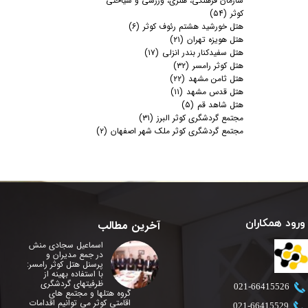
سازمان فرهنگی، هنری، ورزشی و سیاحتی
کوثر
(۵۴)
هتل خورشید هشتم رئوف کوثر
(۶)
هتل هویزه تهران
(۲۱)
هتل سفیدکنار بندر انزلی
(۱۷)
هتل کوثر رامسر
(۳۲)
هتل ثامن مشهد
(۲۲)
هتل قدس مشهد
(۱۱)
هتل شاهد قم
(۵)
مجتمع گردشگری کوثر البرز
(۳۱)
مجتمع گردشگری کوثر ملک شهر اصفهان
(۲)
ورود همکاران
آخرین مطالب
اسماعیل سجادی منش
در جمع مدیران و
پرسنل هتل کوثر رامسر:
با استفاده بهینه از
ظرفیتهای گردشگری
​021-66415526
گروه هتلها و مجتمع های
اقامتی کوثر می توانیم اقدامات
​021-66415529