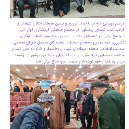
مراسم مهمانی لاله ها با هدف ترویج و تبیین فرهنگ ایثار و شهادت و
گرامیداشت شهدای روستایی در مجمتع فرهنگی گردشگری کوثر البرز
(مجتمع ایثار) در دهه فجر انقلاب اسلامی با حضور مقامات لشکری و
کشوری، ائمه محترم جمعه و جماعات، نمایندگان مجلس شورای اسلامی،
فرمانده انتظامی منطقه، فرماندار، شهردار، بخشدار و خانواده معزز شهدای
منطقه، مسئولین بنیاد شهید و امور ایثارگران با حضور پرشور و ارزشمند
مردم ولایتمدار شهر کوهسار و منطقه ساوجبلاغ برگزار شد.