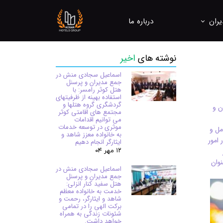
یران
درباره ما
ره برداری، هتلداری و کنترل کیفیت
نوشته های
اخیر
ل ها و مراکز اقامتی
اسماعیل سجادی منش در
جمع مدیران و پرسنل
هتل کوثر رامسر: با
استفاده بهینه از ظرفیتهای
گردشگری گروه هتلها و
ن و
مجتمع های اقامتی کوثر
می توانیم اقدامات
موثری در توسعه خدمات
مل و
به خانواده معزز شاهد و
امور
ایثارگر انجام دهیم
۱۲ مهر ۰۴
وان
اسماعیل سجادی منش در
جمع مدیران و پرسنل
هتل سفید کنار انزلی:
خدمت به خانواده معظم
شاهد و ایثارگر، رحمت و
برکت الهی را در تمامی
شئونات زندگی به همراه
خواهد داشت.