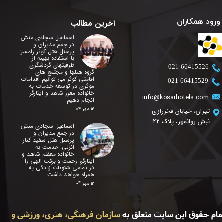
ورود همکاران
آخرین مطالب
اسماعیل سجادی منش
در جمع مدیران و
پرسنل هتل کوثر رامسر:
با استفاده بهینه از
ظرفیتهای گردشگری
​021-66415526
گروه هتلها و مجتمع های
اقامتی کوثر می توانیم اقدامات
​021-66415529
موثری در توسعه خدمات به
خانواده معزز شاهد و ایثارگر
info@kosarhotels.com
انجام دهیم
۱۲ مهر ۰۴
تهران، خیابان فخررازی
نبش روانمهر، پلاک 22
اسماعیل سجادی منش
در جمع مدیران و
پرسنل هتل سفید کنار
انزلی: خدمت به
خانواده معظم شاهد و
ایثارگر، رحمت و برکت الهی را
در تمامی شئونات زندگی به
همراه خواهد داشت.
۱۲ مهر ۰۴
مام حقوق این سایت متعلق به
سازمان فرهنگی، هنری، ورزشی و