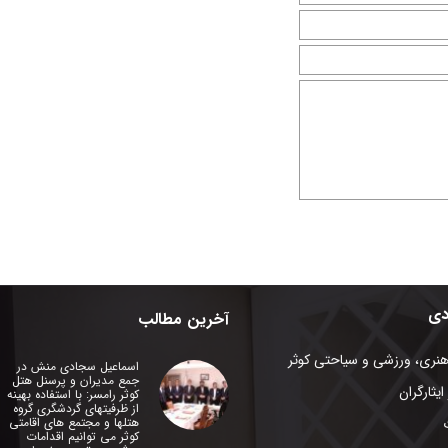
دی
آخرین مطالب
هنری، ورزشی و سیاحتی کوثر
اسماعیل سجادی منش در
جمع مدیران و پرسنل هتل
ایثارگران
کوثر رامسر: با استفاده بهینه
از ظرفیتهای گردشگری گروه
هتلها و مجتمع های اقامتی
کوثر می توانیم اقدامات