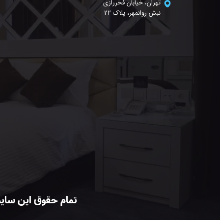
تهران، خیابان فخررازی
نبش روانمهر، پلاک 22
تمام حقوق این سای