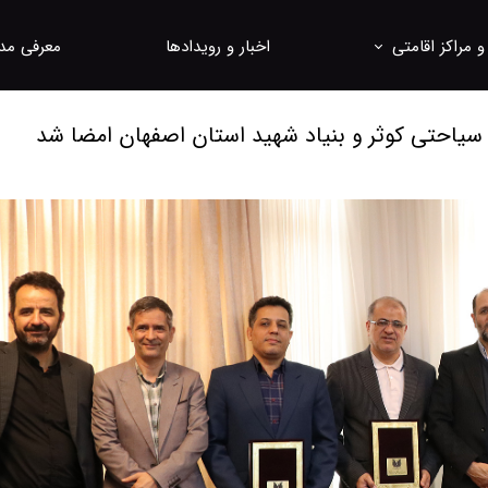
 مراکز اقامتی
اخبار و رویدادها
معرفی مد
واسیون
معاونت به
سیاحتی کوثر و بنیاد شهید استان اصفهان امضا شد
تل ها و مجتمع های اقامتی
مدیران هت
مشتریان