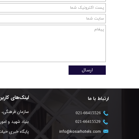
ارسال
لینک‌های کاربر
ارتباط با ما
سازمان فرهنگی، 
​021-66415526
بنیاد شهید و امور 
​021-66415529
پایگاه خبری حیات
info@kosarhotels.com