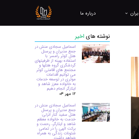
یران
درباره ما
ره برداری، هتلداری و کنترل کیفیت
نوشته های
اخیر
ل ها و مراکز اقامتی
اسماعیل سجادی منش در
جمع مدیران و پرسنل
هتل کوثر رامسر: با
استفاده بهینه از ظرفیتهای
گردشگری گروه هتلها و
مجتمع های اقامتی کوثر
می توانیم اقدامات
موثری در توسعه خدمات
به خانواده معزز شاهد و
ایثارگر انجام دهیم
۱۲ مهر ۰۴
اسماعیل سجادی منش در
جمع مدیران و پرسنل
هتل سفید کنار انزلی:
خدمت به خانواده معظم
شاهد و ایثارگر، رحمت و
برکت الهی را در تمامی
شئونات زندگی به همراه
خواهد داشت.