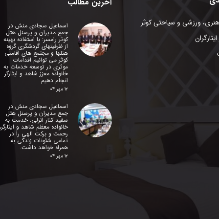
دی
آخرین مطالب
هنری، ورزشی و سیاحتی کوثر
اسماعیل سجادی منش در
جمع مدیران و پرسنل هتل
ایثارگران
کوثر رامسر: با استفاده بهینه
از ظرفیتهای گردشگری گروه
هتلها و مجتمع های اقامتی
کوثر می توانیم اقدامات
موثری در توسعه خدمات به
خانواده معزز شاهد و ایثارگر
انجام دهیم
۱۲ مهر ۰۴
اسماعیل سجادی منش در
جمع مدیران و پرسنل هتل
سفید کنار انزلی: خدمت به
خانواده معظم شاهد و ایثارگر،
رحمت و برکت الهی را در
تمامی شئونات زندگی به
همراه خواهد داشت.
۱۲ مهر ۰۴