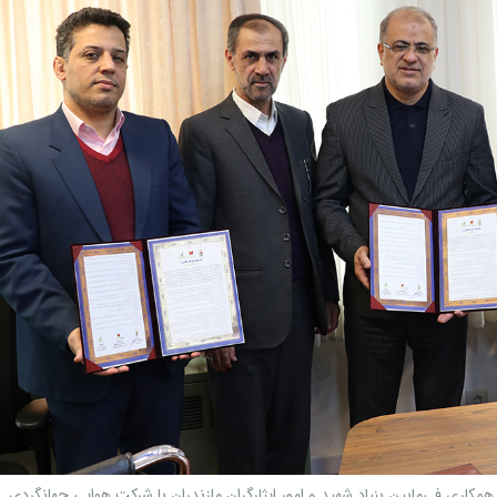
کاری فی‌مابین بنیاد شهید و امور ایثارگران مازندران با شرکت هوایی جهانگردی