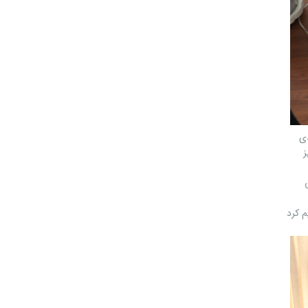
دی
ز
م کرد