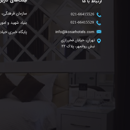
لینک‌های کاربر
ارتباط با ما
سازمان فرهنگی، 
​021-66415526
بنیاد شهید و امور 
​021-66415529
پایگاه خبری حیات
info@kosarhotels.com
تهران، خیابان فخررازی
نبش روانمهر، پلاک 22