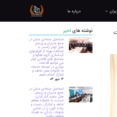
یران
درباره ما
ره برداری، هتلداری و کنترل کیفیت
نوشته های
اخیر
ت
ل ها و مراکز اقامتی
اسماعیل سجادی منش در
جمع مدیران و پرسنل
هتل کوثر رامسر: با
استفاده بهینه از ظرفیتهای
گردشگری گروه هتلها و
مجتمع های اقامتی کوثر
می توانیم اقدامات
موثری در توسعه خدمات
به خانواده معزز شاهد و
ایثارگر انجام دهیم
۱۲ مهر ۰۴
اسماعیل سجادی منش در
جمع مدیران و پرسنل
هتل سفید کنار انزلی:
خدمت به خانواده معظم
شاهد و ایثارگر، رحمت و
برکت الهی را در تمامی
شئونات زندگی به همراه
خواهد داشت.