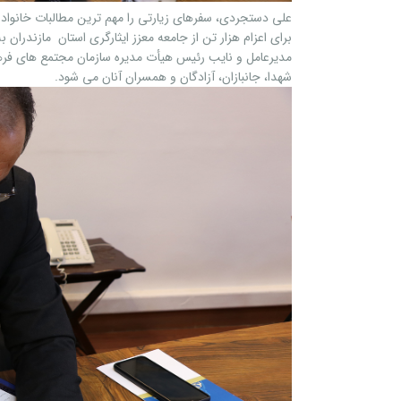
علی دستجردی، سفرهای زیارتی را مهم ترین مطالبات خانواده 
برای اعزام هزار تن از جامعه معزز ایثارگری استان مازندران ب
مدیرعامل و نایب رئیس هیأت مدیره سازمان مجتمع های فرهنگ
شهدا، جانبازان، آزادگان و همسران آنان می شود.