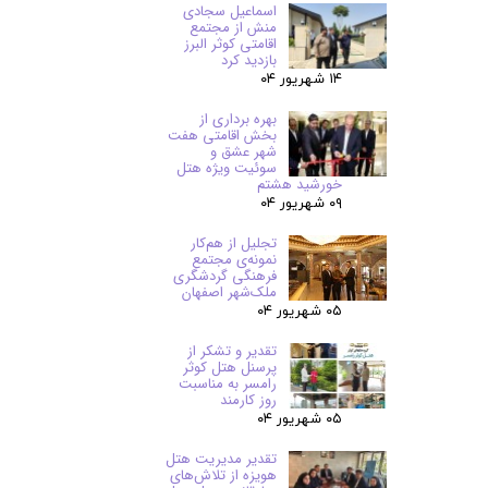
اسماعیل سجادی
منش از مجتمع
اقامتی کوثر البرز
بازدید کرد
۱۴ شهریور ۰۴
بهره برداری از
بخش اقامتی هفت
شهر عشق و
سوئیت ویژه هتل
خورشید هشتم
۰۹ شهریور ۰۴
تجلیل از هم‌کار
نمونه‌ی مجتمع
فرهنگی گردشگری
ملک‌شهر اصفهان
۰۵ شهریور ۰۴
تقدیر و تشکر از
پرسنل هتل کوثر
رامسر به مناسبت
روز کارمند
۰۵ شهریور ۰۴
تقدیر مدیریت هتل
هویزه از تلاش‌های