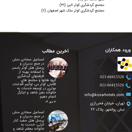
مجتمع گردشگری کوثر البرز
(۳۱)
مجتمع گردشگری کوثر ملک شهر اصفهان
(۲)
ورود همکاران
آخرین مطالب
اسماعیل سجادی منش
در جمع مدیران و
پرسنل هتل کوثر رامسر:
با استفاده بهینه از
ظرفیتهای گردشگری
​021-66415526
گروه هتلها و مجتمع های
اقامتی کوثر می توانیم اقدامات
​021-66415529
موثری در توسعه خدمات به
خانواده معزز شاهد و ایثارگر
info@kosarhotels.com
انجام دهیم
۱۲ مهر ۰۴
تهران، خیابان فخررازی
نبش روانمهر، پلاک 22
اسماعیل سجادی منش
در جمع مدیران و
پرسنل هتل سفید کنار
انزلی: خدمت به
خانواده معظم شاهد و