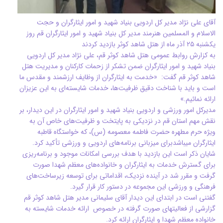
آقای علی نژاد مدیر کل اردویی بنیاد شهید و امور ایثارگران و حجت
الاسلام و المسلمین هنرمند مدیر کل بنیاد شهید و امور ایثارگران قم روز
یکشنبه ۲۵ آذر ماه از هتل شاهد کوثر بازدید کردند
به کزارش روابط عمومی هتل شاهد کوثر قم، علی نژاد مدیر کل اردویی
بنیاد شهید و امور ایثارگران ضمن تشکر از زحمات کارکنان و مدیریت هتل
شاهد کوثر قم گفت: «خدمت به ایثارگران از وظایف ارزشمند و مقدس ما
است و باید با شناخت دقیق ظرفیت‌ها، خدمات شایسته‌ای به این عزیزان
ارائه نمائیم.»
مدیرکل امور ورزشی و اردویی بنیاد شهید و امور ایثارگران در این دیدار، بر
نقش مهم استان قم در نزدیکی به پایتخت و ظرفیت‌های خاص آن به
ویژه حرم مطهره حضرت فاطمه معصومه (س)، که خواستگاه قاطبه
ایثارگران میباشدبرای میزبانی برنامه‌های اردویی و ورزشی تأکید کرد.
شایان ذکر است این بازدید با هدف بررسی امکانات موجود و برنامه‌ریزی
برای گسترش خدمات به ایثارگران و خانواده‌های معظم شهدا صورت
گرفت و مقرر شد در آینده نزدیک، اقداماتی برای توسعه زیرساخت‌های
فرهنگی و ورزشی این مجموعه‌ در دستور کار قرار گیرد.
گفتنی است در ابتدای این دیدار آقای سلیمانی مدیر هتل شاهد کوثر قم
گزارشی از فعالیتهای صورت گرفته در خصوص ارائه خدمات شایسته به
خانواده معظم شهدا و ایثارگران ارائه کرد.