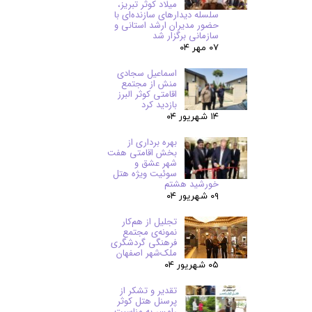
میلاد کوثر تبریز،
سلسله دیدارهای سازنده‌ای با
حضور مدیران ارشد استانی و
سازمانی برگزار شد
۰۷ مهر ۰۴
اسماعیل سجادی
منش از مجتمع
اقامتی کوثر البرز
بازدید کرد
۱۴ شهریور ۰۴
بهره برداری از
بخش اقامتی هفت
شهر عشق و
سوئیت ویژه هتل
خورشید هشتم
۰۹ شهریور ۰۴
تجلیل از هم‌کار
نمونه‌ی مجتمع
فرهنگی گردشگری
ملک‌شهر اصفهان
۰۵ شهریور ۰۴
تقدیر و تشکر از
پرسنل هتل کوثر
رامسر به مناسبت