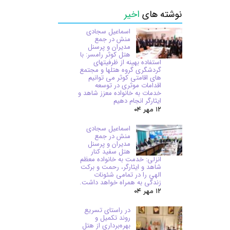
نوشته های
اخیر
اسماعیل سجادی
منش در جمع
مدیران و پرسنل
هتل کوثر رامسر: با
استفاده بهینه از ظرفیتهای
گردشگری گروه هتلها و مجتمع
های اقامتی کوثر می توانیم
اقدامات موثری در توسعه
خدمات به خانواده معزز شاهد و
ایثارگر انجام دهیم
۱۲ مهر ۰۴
اسماعیل سجادی
منش در جمع
مدیران و پرسنل
هتل سفید کنار
انزلی: خدمت به خانواده معظم
شاهد و ایثارگر، رحمت و برکت
الهی را در تمامی شئونات
زندگی به همراه خواهد داشت.
۱۲ مهر ۰۴
در راستای تسریع
روند تکمیل و
بهره‌برداری از هتل