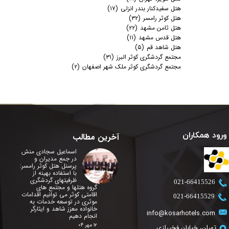
هتل سفیدکنار بندر انزلی
(۱۷)
هتل کوثر رامسر
(۳۲)
هتل ثامن مشهد
(۲۲)
هتل قدس مشهد
(۱۱)
هتل شاهد قم
(۵)
مجتمع گردشگری کوثر البرز
(۳۱)
مجتمع گردشگری کوثر ملک شهر اصفهان
(۲)
ورود همکاران
آخرین مطالب
اسماعیل سجادی منش
در جمع مدیران و
پرسنل هتل کوثر رامسر:
با استفاده بهینه از
ظرفیتهای گردشگری
​021-66415526
گروه هتلها و مجتمع های
اقامتی کوثر می توانیم اقدامات
​021-66415529
موثری در توسعه خدمات به
خانواده معزز شاهد و ایثارگر
info@kosarhotels.com
انجام دهیم
۱۲ مهر ۰۴
تهران، خیابان فخررازی